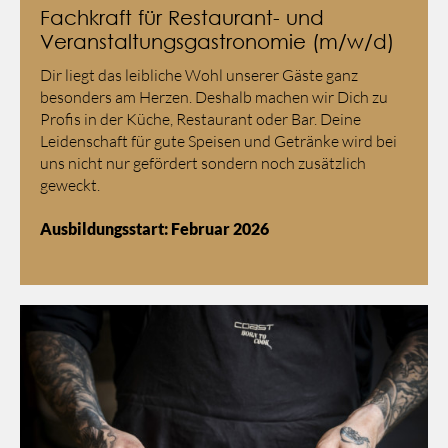
Fachkraft für Restaurant- und
Veranstaltungsgastronomie (m/w/d)
Dir liegt das leibliche Wohl unserer Gäste ganz
besonders am Herzen. Deshalb machen wir Dich zu
Profis in der Küche, Restaurant oder Bar. Deine
Leidenschaft für gute Speisen und Getränke wird bei
uns nicht nur gefördert sondern noch zusätzlich
geweckt.
Ausbildungsstart: Februar 2026