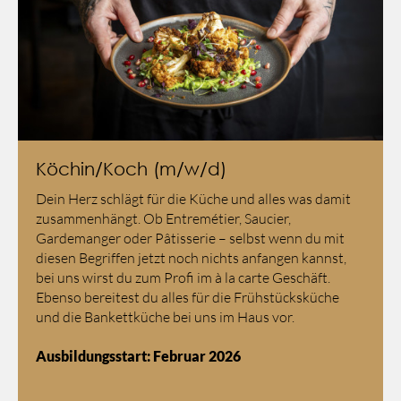
Köchin/Koch (m/w/d)
Dein Herz schlägt für die Küche und alles was damit
zusammenhängt. Ob Entremétier, Saucier,
Gardemanger oder Pâtisserie – selbst wenn du mit
diesen Begriffen jetzt noch nichts anfangen kannst,
bei uns wirst du zum Profi im à la carte Geschäft.
Ebenso bereitest du alles für die Frühstücksküche
und die Bankettküche bei uns im Haus vor.
Ausbildungsstart: Februar 2026