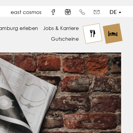
DE
east cosmos
Facebook
Instagram
Telefon
Email
amburg erleben
Jobs & Karriere
Gutscheine