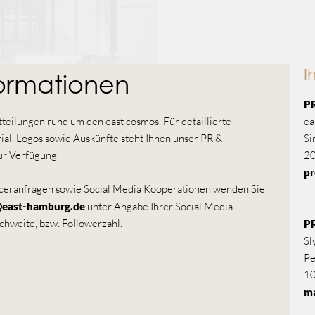
I
formationen
PR
tteilungen rund um den east cosmos. Für detaillierte
ea
ial, Logos sowie Auskünfte steht Ihnen unser PR &
Si
r Verfügung.
2
p
nceranfragen sowie Social Media Kooperationen wenden Sie
@east-hamburg.de
unter Angabe Ihrer Social Media
chweite, bzw. Followerzahl.
P
Sl
Pe
10
ma