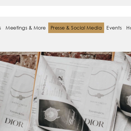
s
Meetings & More
Presse & Social Media
Events
H