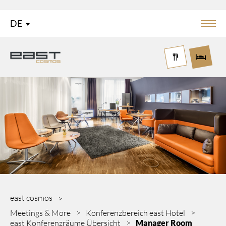
DE
Menü
Logo East Cosmos
east cosmos
Meetings & More
Konferenzbereich east Hotel
east Konferenzräume Übersicht
Manager Room